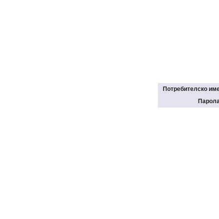
Потребителско им
Парол